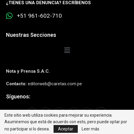
¿
TIENES UNA DENUNCIA? ESCRÍBENOS
+51 961-602-710
Nuestras Secciones
Nota y Prensa S.A.C.
Contacto:
editorweb@caretas.com.pe
Síguenos:
Este sitio web utiliza cookies para mejorar su experiencia.
Asumiremos que está de acuerdo con esto, pero puede optar por
no participar si lo desea.
Aceptar
Leer más