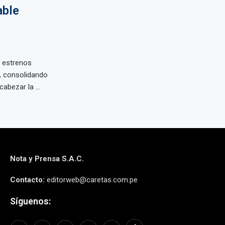
able
 estrenos
6, consolidando
abezar la ...
Nota y Prensa S.A.C.
Contacto:
editorweb@caretas.com.pe
Síguenos: