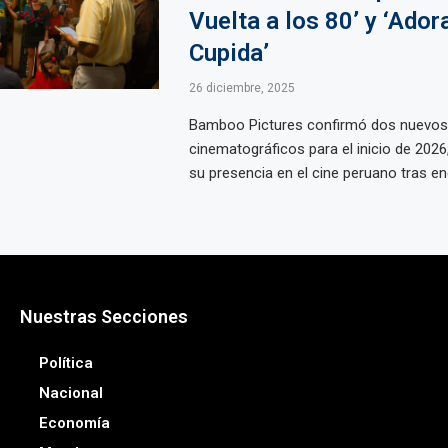
Vuelta a los 80’ y ‘Ador
Cupida’
26 diciembre, 2025
Bamboo Pictures confirmó dos nuevos
cinematográficos para el inicio de 202
su presencia en el cine peruano tras enc
Nuestras Secciones
Política
Nacional
Economía