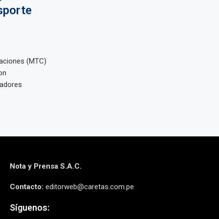
sporte
caciones (MTC)
on
radores
Nota y Prensa S.A.C.
Contacto:
editorweb@caretas.com.pe
Síguenos: