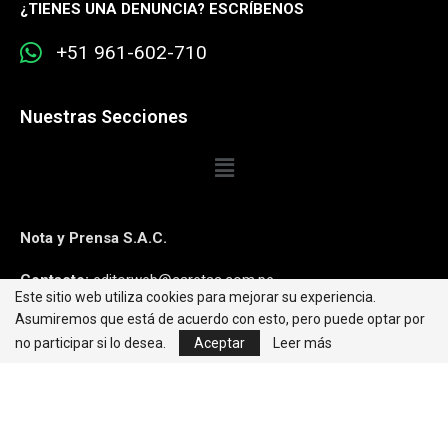
¿
TIENES UNA DENUNCIA? ESCRÍBENOS
+51 961-602-710
Nuestras Secciones
Nota y Prensa S.A.C.
Contacto:
editorweb@caretas.com.pe
Este sitio web utiliza cookies para mejorar su experiencia.
Asumiremos que está de acuerdo con esto, pero puede optar por
Síguenos:
no participar si lo desea.
Aceptar
Leer más