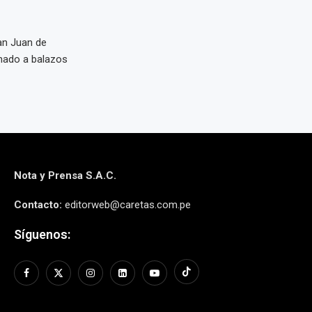
an Juan de
nado a balazos
Nota y Prensa S.A.C.
Contacto:
editorweb@caretas.com.pe
Síguenos: