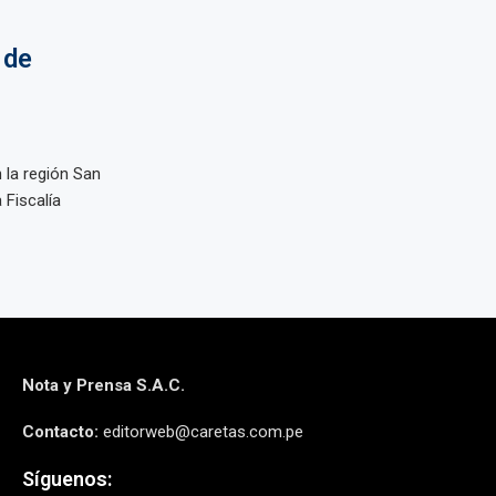
 de
la región San
 Fiscalía
Nota y Prensa S.A.C.
Contacto:
editorweb@caretas.com.pe
Síguenos: