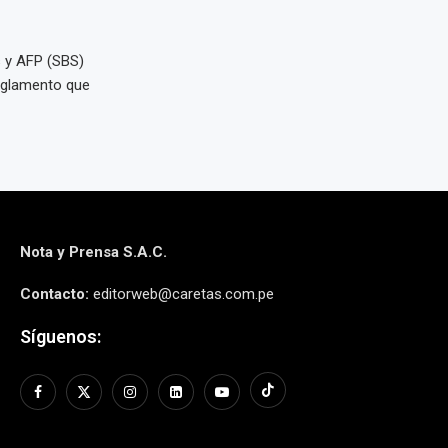
 y AFP (SBS)
eglamento que
Nota y Prensa S.A.C.
Contacto:
editorweb@caretas.com.pe
Síguenos: