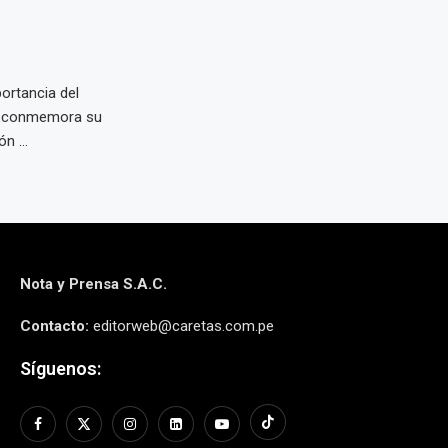
portancia del
ño conmemora su
n ...
Nota y Prensa S.A.C.
Contacto:
editorweb@caretas.com.pe
Síguenos: