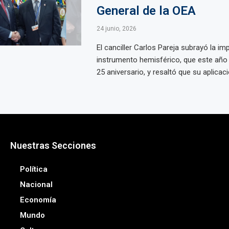
General de la OEA
24 junio, 2026
El canciller Carlos Pareja subrayó la im
instrumento hemisférico, que este a
25 aniversario, y resaltó que su aplicació
Nuestras Secciones
Política
Nacional
Economía
Mundo