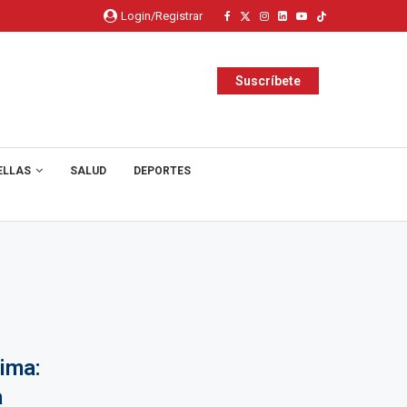
Login/Registrar
Suscríbete
ELLAS
SALUD
DEPORTES
ima:
a