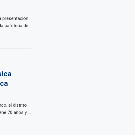
a presentación
la cafetería de
sica
ica
o, el distrito
ene 70 años y ...