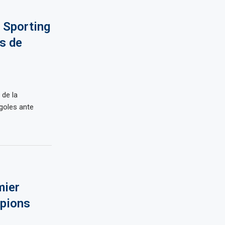
 Sporting
s de
 de la
goles ante
mier
mpions