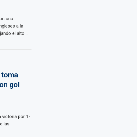
on una
ngleses a la
do el alto ...
G toma
on gol
 victoria por 1-
e las