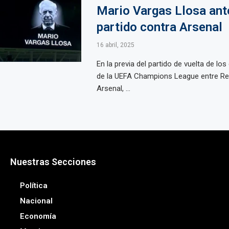
Mario Vargas Llosa ant
partido contra Arsenal​
16 abril, 2025
En la previa del partido de vuelta de los
de la UEFA Champions League entre Rea
Arsenal, ...
Nuestras Secciones
Política
Nacional
Economía