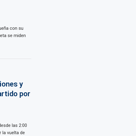
ueña con su
teta se miden
iones y
rtido por
desde las 2:00
 la vuelta de