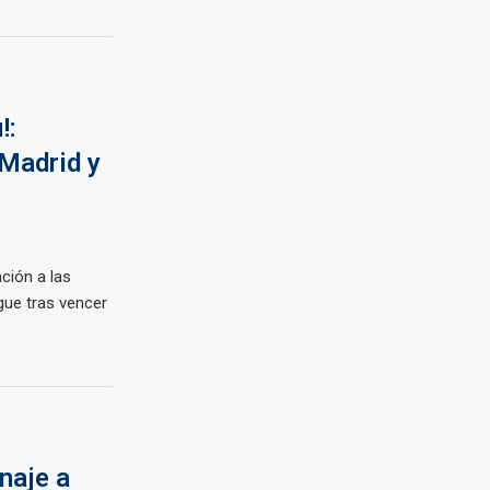
!:
 Madrid y
ción a las
ue tras vencer
naje a