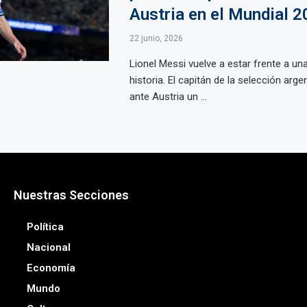
Austria en el Mundial 
22 junio, 2026
Lionel Messi vuelve a estar frente a una
historia. El capitán de la selección arge
ante Austria un ...
Nuestras Secciones
Política
Nacional
Economía
Mundo