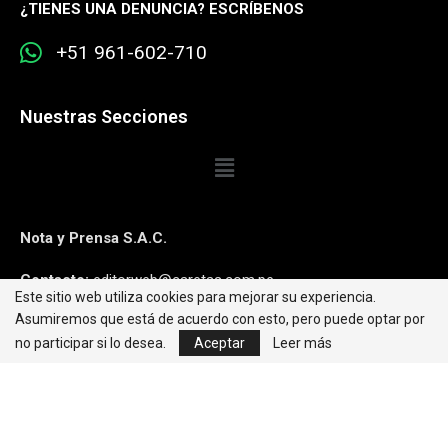
¿
TIENES UNA DENUNCIA? ESCRÍBENOS
+51 961-602-710
Nuestras Secciones
Nota y Prensa S.A.C.
Contacto:
editorweb@caretas.com.pe
Este sitio web utiliza cookies para mejorar su experiencia.
Asumiremos que está de acuerdo con esto, pero puede optar por
Síguenos:
no participar si lo desea.
Aceptar
Leer más