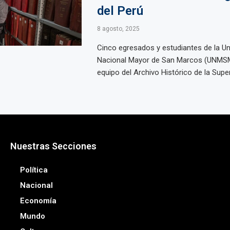
del Perú
8 agosto, 2025
Cinco egresados y estudiantes de la Un
Nacional Mayor de San Marcos (UNMSM)
equipo del Archivo Histórico de la Super
Nuestras Secciones
Política
Nacional
Economía
Mundo