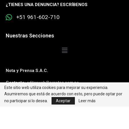
¿
TIENES UNA DENUNCIA? ESCRÍBENOS
+51 961-602-710
Nuestras Secciones
Nota y Prensa S.A.C.
Contacto:
editorweb@caretas.com.pe
Este sitio web utiliza cookies para mejorar su experiencia.
Asumiremos que está de acuerdo con esto, pero puede optar por
Síguenos:
no participar si lo desea.
Aceptar
Leer más