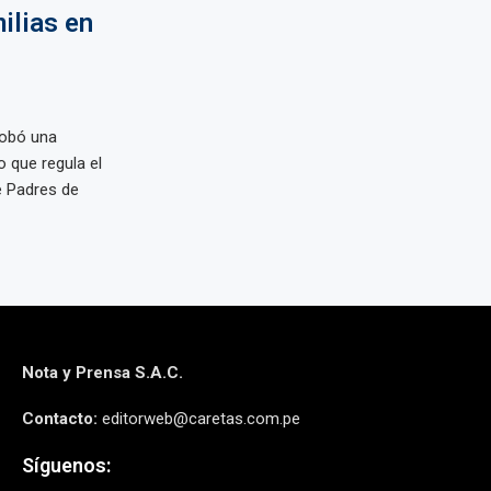
ilias en
robó una
 que regula el
e Padres de
Nota y Prensa S.A.C.
Contacto:
editorweb@caretas.com.pe
Síguenos: