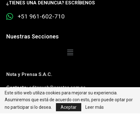
¿
TIENES UNA DENUNCIA? ESCRÍBENOS
+51 961-602-710
Nuestras Secciones
Nota y Prensa S.A.C.
Contacto:
editorweb@caretas.com.pe
Este sitio web utiliza cookies para mejorar su experiencia.
Asumiremos que está de acuerdo con esto, pero puede optar por
Síguenos:
no participar si lo desea.
Aceptar
Leer más