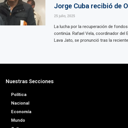
Jorge Cuba recibió de 
25 julio, 2025
La lucha por la recuperación de fondos i
continúa. Rafael Vela, coordinador del 
Lava Jato, se pronunció tras la reciente 
Nuestras Secciones
Política
Nacional
Economía
Mundo