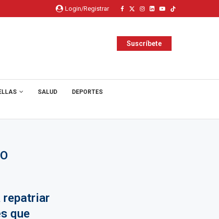
Login/Registrar
Suscríbete
ELLAS
SALUD
DEPORTES
RO
 repatriar
es que