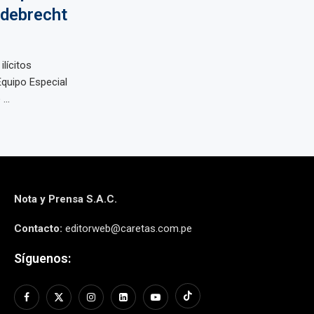
Odebrecht
lícitos
Equipo Especial
...
Nota y Prensa S.A.C.
Contacto:
editorweb@caretas.com.pe
Síguenos: