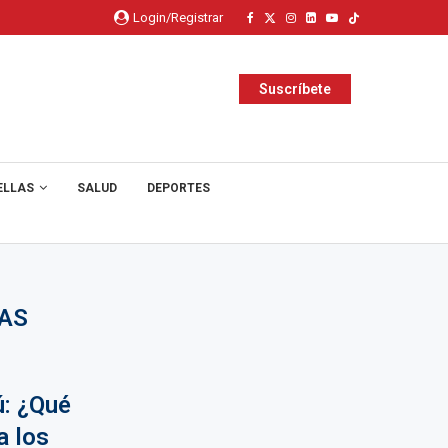
Login/Registrar
Suscríbete
ELLAS
SALUD
DEPORTES
ÍAS
ú: ¿Qué
a los