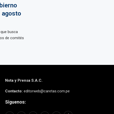
obierno
e agosto
, que busca
bros de comités
Nota y Prensa S.A.C.
Contacto:
editorweb@caretas.com.pe
Síguenos: