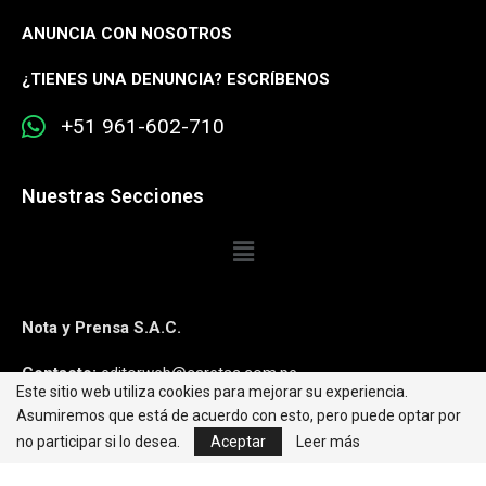
ANUNCIA CON NOSOTROS
¿
TIENES UNA DENUNCIA? ESCRÍBENOS
+51 961-602-710
Nuestras Secciones
Nota y Prensa S.A.C.
Contacto:
editorweb@caretas.com.pe
Este sitio web utiliza cookies para mejorar su experiencia.
Asumiremos que está de acuerdo con esto, pero puede optar por
Síguenos:
no participar si lo desea.
Aceptar
Leer más