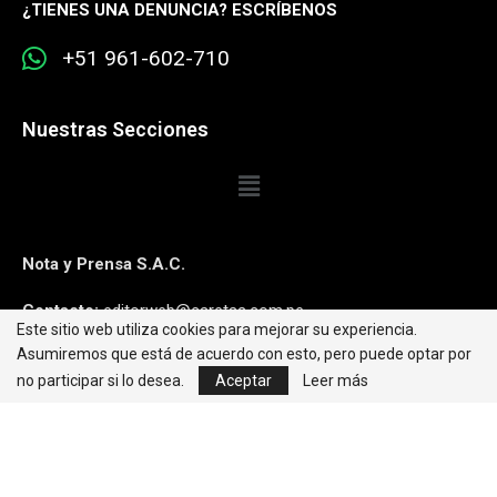
¿
TIENES UNA DENUNCIA? ESCRÍBENOS
+51 961-602-710
Nuestras Secciones
Nota y Prensa S.A.C.
Contacto:
editorweb@caretas.com.pe
Este sitio web utiliza cookies para mejorar su experiencia.
Asumiremos que está de acuerdo con esto, pero puede optar por
Síguenos:
no participar si lo desea.
Aceptar
Leer más