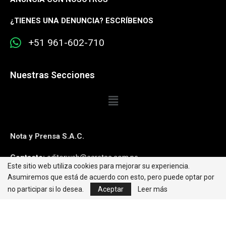
¿
TIENES UNA DENUNCIA? ESCRÍBENOS
+51 961-602-710
Nuestras Secciones
Nota y Prensa S.A.C.
Contacto:
editorweb@caretas.com.pe
Este sitio web utiliza cookies para mejorar su experiencia.
Asumiremos que está de acuerdo con esto, pero puede optar por
Síguenos:
no participar si lo desea.
Aceptar
Leer más