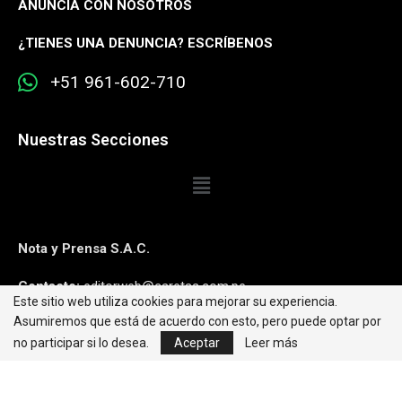
ANUNCIA CON NOSOTROS
¿
TIENES UNA DENUNCIA? ESCRÍBENOS
+51 961-602-710
Nuestras Secciones
Nota y Prensa S.A.C.
Contacto:
editorweb@caretas.com.pe
Este sitio web utiliza cookies para mejorar su experiencia.
Asumiremos que está de acuerdo con esto, pero puede optar por
Síguenos:
no participar si lo desea.
Aceptar
Leer más