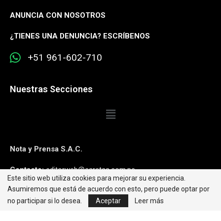
ANUNCIA CON NOSOTROS
¿
TIENES UNA DENUNCIA? ESCRÍBENOS
+51 961-602-710
Nuestras Secciones
Nota y Prensa S.A.C.
Contacto:
editorweb@caretas.com.pe
Este sitio web utiliza cookies para mejorar su experiencia.
Asumiremos que está de acuerdo con esto, pero puede optar por
Síguenos:
no participar si lo desea.
Aceptar
Leer más