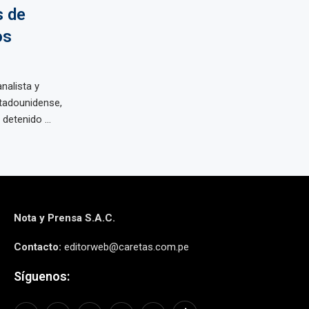
s de
os
nalista y
tadounidense,
detenido ...
Nota y Prensa S.A.C.
Contacto:
editorweb@caretas.com.pe
Síguenos: