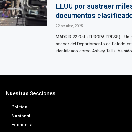
EEUU por sustraer mile
documentos clasificad
22 octubre, 2025
MADRID 22 Oct. (EUROPA PRESS) - Un a
asesor del Departamento de Estado es
identificado como Ashley Tellis, ha sido 
Nuestras Secciones
Política
Nacional
Economía