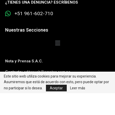
¿
TIENES UNA DENUNCIA? ESCRÍBENOS
+51 961-602-710
Nuestras Secciones
Nota y Prensa S.A.C.
Contacto:
editorweb@caretas.com.pe
Este sitio web utiliza cookies para mejorar su experiencia.
Asumiremos que está de acuerdo con esto, pero puede optar por
Síguenos:
no participar si lo desea.
Aceptar
Leer más