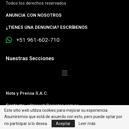
Todos los derechos reservados
ANUNCIA CON NOSOTROS
¿
TIENES UNA DENUNCIA? ESCRÍBENOS
+51 961-602-710
Nuestras Secciones
Nota y Prensa S.A.C.
Contacto:
editorweb@caretas.com.pe
Este sitio web utiliza cookies para mejorar su experiencia.
Asumiremos que está de acuerdo con esto, pero puede optar por
Síguenos:
no participar si lo desea.
Aceptar
Leer más