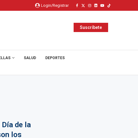
Login/Registrar
Suscríbete
ELLAS
SALUD
DEPORTES
 Día de la
on los