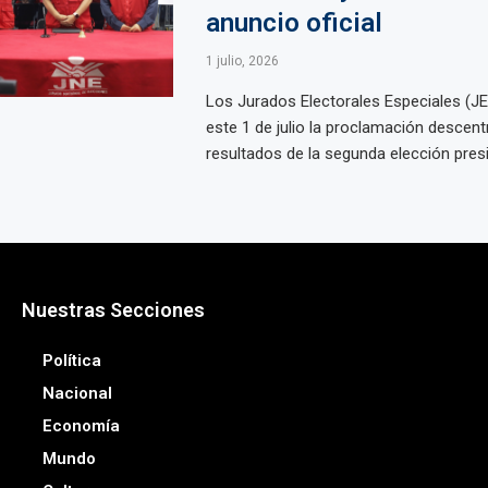
anuncio oficial
1 julio, 2026
Los Jurados Electorales Especiales (J
este 1 de julio la proclamación descent
resultados de la segunda elección presid
Nuestras Secciones
Política
Nacional
Economía
Mundo