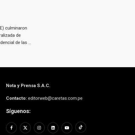
EE) culminaron
ralizada de
encial de las ...
Nota y Prensa S.A.C.
Contacto:
editorweb@caretas.com.pe
Síguenos: