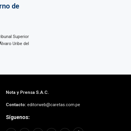
orno de
ibunal Superior
lvaro Uribe del
Nota y Prensa S.A.C.
Contacto:
editorweb@caretas.com.pe
Síguenos: