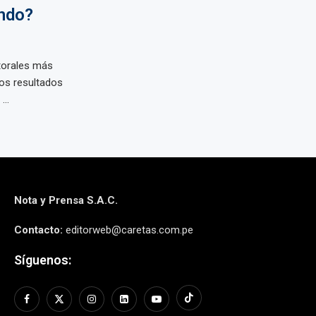
ndo?
torales más
os resultados
..
Nota y Prensa S.A.C.
Contacto:
editorweb@caretas.com.pe
Síguenos: