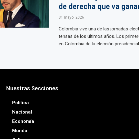
de derecha que va gana
31 mayo, 2026
Colombia vive una de las jornadas elec
tensas de los últimos años. Los primer
en Colombia de la elección presidencial .
Nuestras Secciones
Política
Nacional
Economía
Mundo