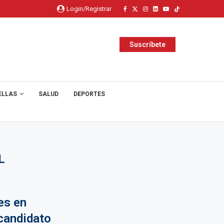
Login/Registrar
Suscríbete
ELLAS
SALUD
DEPORTES
L
es en
candidato