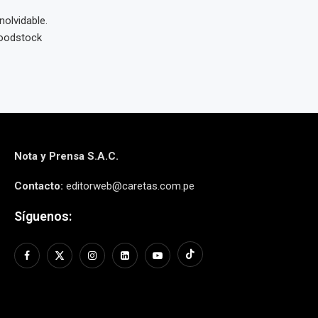
olvidable.
Woodstock
Nota y Prensa S.A.C.
Contacto:
editorweb@caretas.com.pe
Síguenos: