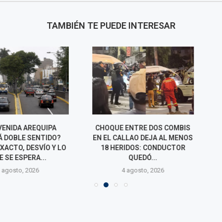
TAMBIÉN TE PUEDE INTERESAR
A AREQUIPA
CHOQUE ENTRE DOS COMBIS
ATU RESTRING
LE SENTIDO?
EN EL CALLAO DEJA AL MENOS
AUTOS EN EST
, DESVÍO Y LO
18 HERIDOS: CONDUCTOR
AVENIDA AREQ
SPERA...
QUEDÓ...
4 agos
o, 2026
4 agosto, 2026