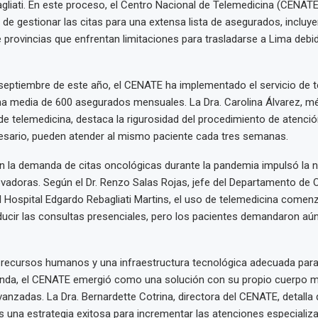
gliati. En este proceso, el Centro Nacional de Telemedicina (CENAT
 de gestionar las citas para una extensa lista de asegurados, incluy
 provincias que enfrentan limitaciones para trasladarse a Lima debi
septiembre de este año, el CENATE ha implementado el servicio de t
na media de 600 asegurados mensuales. La Dra. Carolina Álvarez, m
de telemedicina, destaca la rigurosidad del procedimiento de atenció
esario, pueden atender al mismo paciente cada tres semanas.
n la demanda de citas oncológicas durante la pandemia impulsó la 
vadoras. Según el Dr. Renzo Salas Rojas, jefe del Departamento de 
l Hospital Edgardo Rebagliati Martins, el uso de telemedicina come
ducir las consultas presenciales, pero los pacientes demandaron a
e recursos humanos y una infraestructura tecnológica adecuada para 
nda, el CENATE emergió como una solución con su propio cuerpo m
vanzadas. La Dra. Bernardette Cotrina, directora del CENATE, detalla 
s una estrategia exitosa para incrementar las atenciones especializa