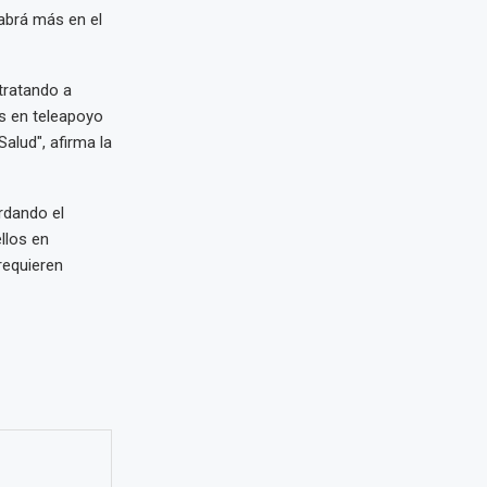
abrá más en el
 tratando a
s en teleapoyo
alud", afirma la
rdando el
llos en
requieren