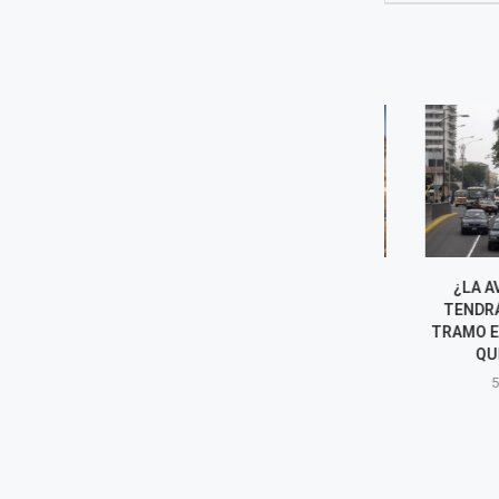
¿CUÁLES SON LOS CUATRO
¿LA AVENID
EVENTOS INTERNACIONALES
TENDRÁ DOB
QUE SE DARÁN EN LIMA?
TRAMO EXACTO
QUE SE E
5 agosto, 2026
5 agost