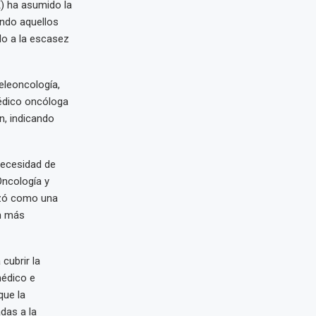
E) ha asumido la
endo aquellos
do a la escasez
eleoncología,
édico oncóloga
n, indicando
necesidad de
Oncología y
nzó como una
ún más
cubrir la
édico e
que la
das a la