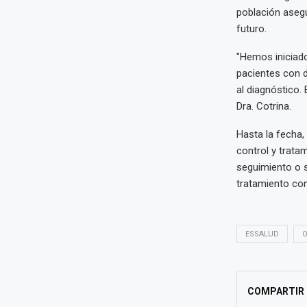
población asegu
futuro.
"Hemos iniciado
pacientes con d
al diagnóstico.
Dra. Cotrina.
Hasta la fecha,
control y trata
seguimiento o s
tratamiento con
ESSALUD
O
COMPARTIR