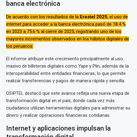
banca electrónica
De acuerdo con los resultados de la
Erestel 2025
, el uso de
internet para acceder a la banca electrónica pasó de 18.4 %
en 2023 a 75.6 % al cierre de 2025, registrando uno de los
mayores incrementos observados en los hábitos digitales de
los peruanos.
El informe atribuye este crecimiento principalmente al uso
masivo de billeteras digitales como Yape y Plin, además de la
interoperabilidad entre entidades financieras, lo que permite
realizar transferencias y pagos de manera rápida y sencilla.
OSIPTEL destacó que este avance refleja una nueva etapa de
transformación digital en el país, donde cada vez más
ciudadanos utilizan herramientas digitales para administrar su
dinero y realizar operaciones financieras cotidianas.
Internet y aplicaciones impulsan la
transformación digital