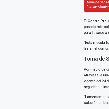
Toma de San Ma
Caretas/Andin
El
Centro Preu
pasado miércole
para llevarse 
"Esta medida fu
lee en el comun
Toma de S
Por medio de un
atraviesa la un
vigente del 24
seguridad e inte
"Lamentamos lo
solución en bene