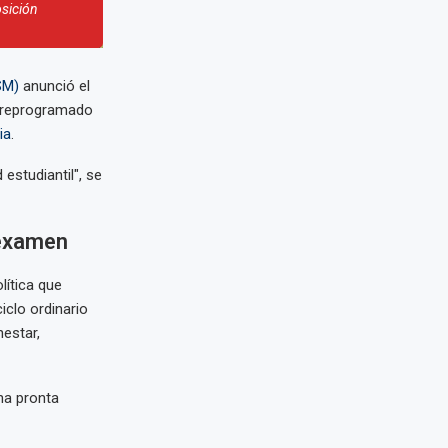
sición
SM)
anunció el
a reprogramado
ia
.
estudiantil", se
examen
lítica que
iclo ordinario
nestar,
na pronta