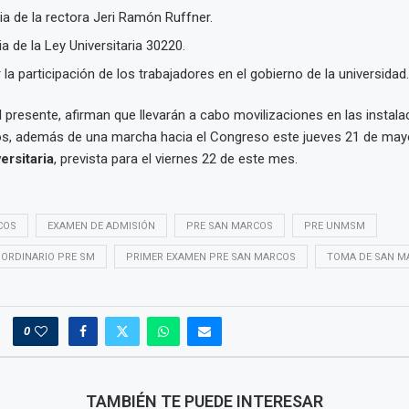
a de la rectora Jeri Ramón Ruffner.
a de la Ley Universitaria 30220.
 la participación de los trabajadores en el gobierno de la universidad.
 presente, afirman que llevarán a cabo movilizaciones en las instala
os, además de una marcha hacia el Congreso este jueves 21 de mayo
rsitaria
, prevista para el viernes 22 de este mes.
COS
EXAMEN DE ADMISIÓN
PRE SAN MARCOS
PRE UNMSM
 ORDINARIO PRE SM
PRIMER EXAMEN PRE SAN MARCOS
TOMA DE SAN M
0
TAMBIÉN TE PUEDE INTERESAR