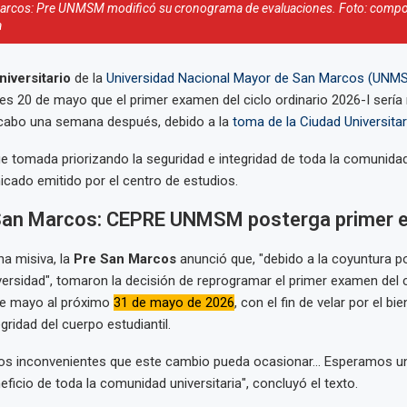
rcos: Pre UNMSM modificó su cronograma de evaluaciones. Foto: compo
a
niversitario
de la
Universidad Nacional Mayor de San Marcos (UNM
s 20 de mayo que el primer examen del ciclo ordinario 2026-I serí
a cabo una semana después, debido a la
toma de la Ciudad Universitar
e tomada priorizando la seguridad e integridad de toda la comunidad 
icado emitido por el centro de estudios.
an Marcos: CEPRE UNMSM posterga primer 
a misiva, la
Pre San Marcos
anunció que, "debido a la coyuntura po
iversidad", tomaron la decisión de reprogramar el primer examen del c
 de mayo al próximo
31 de mayo de 2026
, con el fin de velar por el bie
gridad del cuerpo estudiantil.
s inconvenientes que este cambio pueda ocasionar... Esperamos u
ficio de toda la comunidad universitaria", concluyó el texto.