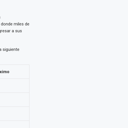
s
, donde miles de
gresar a sus
a siguiente
áximo