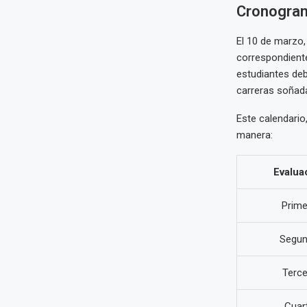
Cronogram
El 10 de marzo,
correspondiente
estudiantes deb
carreras soñad
Este calendario
manera:
Evalua
Prime
Segu
Terce
Cuar