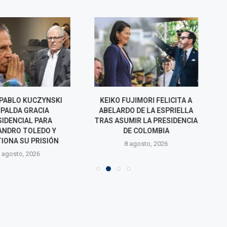
O KUCZYNSKI
KEIKO FUJIMORI FELICITA A
NORMA YARRO
A GRACIA
ABELARDO DE LA ESPRIELLA
POSIBLE 
CIAL PARA
TRAS ASUMIR LA PRESIDENCIA
REELECCIÓN 
 TOLEDO Y
DE COLOMBIA
RAFAEL LÓPEZ
SU PRISIÓN
8 agosto, 2026
7 agos
o, 2026