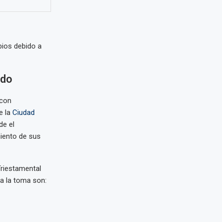
ios debido a
rdo
 con
e la
Ciudad
de el
miento de sus
riestamental
 a la toma son: