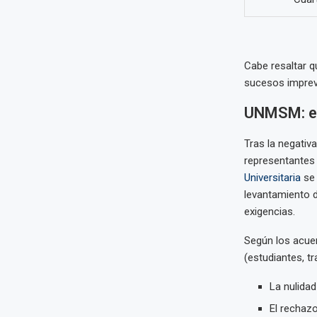
Cabe resaltar 
sucesos imprevi
UNMSM: es
Tras la negativ
representantes
Universitaria
se 
levantamiento d
exigencias.
Según los acue
(estudiantes, t
La nulidad
El rechazo