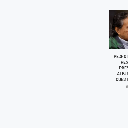
FISCALÍA PIDE MÁS DE NUEVE
PEDRO PABL
AÑOS DE CÁRCEL PARA
RESPALD
HARVEY COLCHADO Y
PRESIDEN
DIPUTADO RESPONDE:...
ALEJANDRO
CUESTIONA 
8 agosto, 2026
8 agost