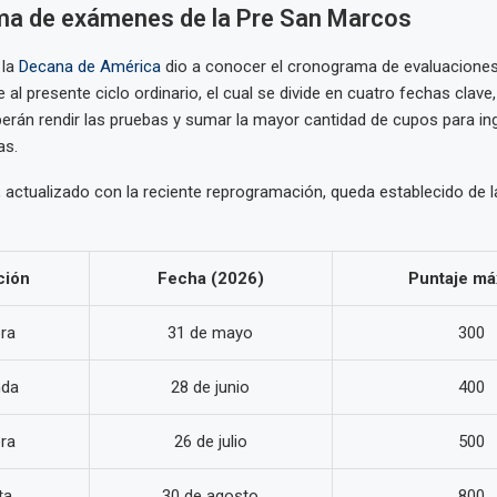
a de exámenes de la Pre San Marcos
 la
Decana de América
dio a conocer el cronograma de evaluacione
 al presente ciclo ordinario, el cual se divide en cuatro fechas clave
erán rendir las pruebas y sumar la mayor cantidad de cupos para in
as.
, actualizado con la reciente reprogramación, queda establecido de l
ción
Fecha (2026)
Puntaje m
ra
31 de mayo
300
nda
28 de junio
400
ra
26 de julio
500
ta
30 de agosto
800