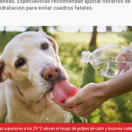
áneas. Especialistas recomiendan ajustar horarios de
hidratación para evitar cuadros fatales.
s superiores a los 29 °C elevan el riesgo de golpes de calor y lesiones cutá