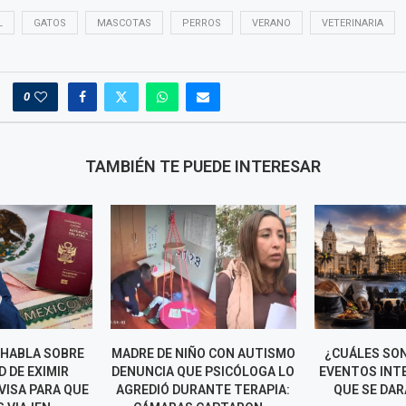
L
GATOS
MASCOTAS
PERROS
VERANO
VETERINARIA
0
TAMBIÉN TE PUEDE INTERESAR
 HABLA SOBRE
MADRE DE NIÑO CON AUTISMO
¿CUÁLES SO
D DE EXIMIR
DENUNCIA QUE PSICÓLOGA LO
EVENTOS INT
VISA PARA QUE
AGREDIÓ DURANTE TERAPIA:
QUE SE DAR