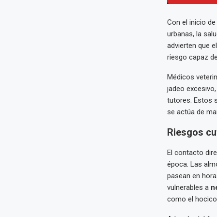
Con el inicio d
urbanas, la sal
advierten que e
riesgo capaz de
Médicos veterin
jadeo excesivo,
tutores. Estos 
se actúa de ma
Riesgos cu
El contacto dir
época. Las almo
pasean en horas
vulnerables a
n
como el hocico 