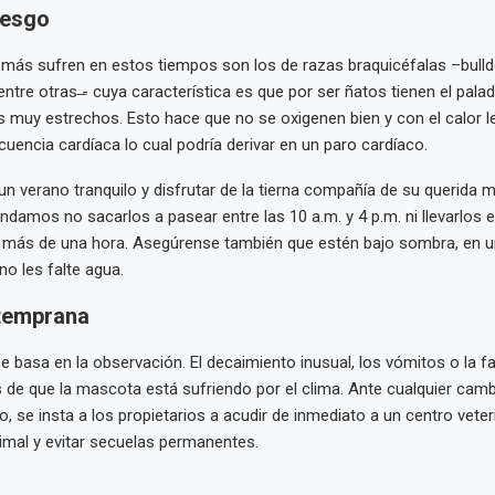
iesgo
más sufren en estos tiempos son los de razas braquicéfalas –bulldo
entre otras ̶- cuya característica es que por ser ñatos tienen el palad
es muy estrechos. Esto hace que no se oxigenen bien y con el calor 
cuencia cardíaca lo cual podría derivar en un paro cardíaco.
 un verano tranquilo y disfrutar de la tierna compañía de su querida 
damos no sacarlos a pasear entre las 10 a.m. y 4 p.m. ni llevarlos en
á más de una hora. Asegúrense también que estén bajo sombra, en 
no les falte agua.
temprana
e basa en la observación. El decaimiento inusual, los vómitos o la fa
 de que la mascota está sufriendo por el clima. Ante cualquier cam
 se insta a los propietarios a acudir de inmediato a un centro veter
animal y evitar secuelas permanentes.