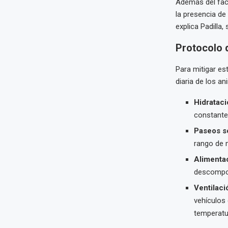
Además del facto
la presencia d
explica Padilla
Protocolo 
Para mitigar es
diaria de los a
Hidrataci
constante
Paseos s
rango de m
Alimentac
descompos
Ventilaci
vehículos 
temperatur