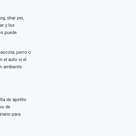
g, shar pei,
ar y los
les puede
mascota, perro o
 el auto si el
un ambiente
lta de apetito
bio de
inario para