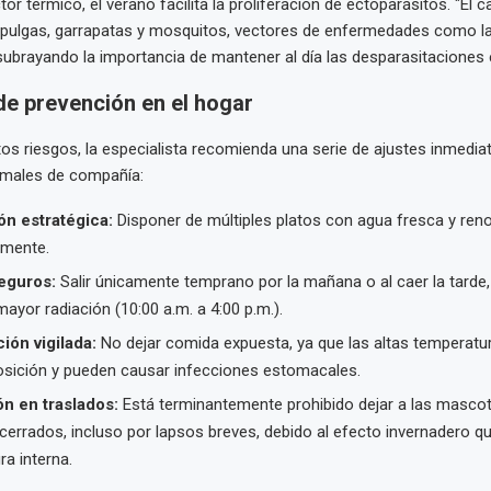
r térmico, el verano facilita la proliferación de ectoparásitos. "El 
e pulgas, garrapatas y mosquitos, vectores de enfermedades como l
, subrayando la importancia de mantener al día las desparasitaciones 
de prevención en el hogar
tos riesgos, la especialista recomienda una serie de ajustes inmediat
nimales de compañía:
ón estratégica:
Disponer de múltiples platos con agua fresca y reno
mente.
eguros:
Salir únicamente temprano por la mañana o al caer la tarde,
ayor radiación (10:00 a.m. a 4:00 p.m.).
ión vigilada:
No dejar comida expuesta, ya que las altas temperatu
ición y pueden causar infecciones estomacales.
ón en traslados:
Está terminantemente prohibido dejar a las masco
cerrados, incluso por lapsos breves, debido al efecto invernadero qu
a interna.