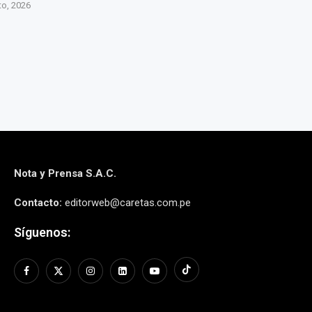
QUE SE ESPERA...
QUE
to, 2026
5 agosto, 2026
4 agos
Nota y Prensa S.A.C.
Contacto:
editorweb@caretas.com.pe
Síguenos: