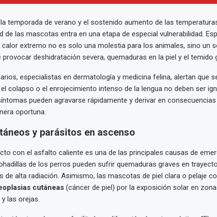
e la temporada de verano y el sostenido aumento de las temperatura
ud de las mascotas entra en una etapa de especial vulnerabilidad. Esp
l calor extremo no es solo una molestia para los animales, sino un s
 provocar deshidratación severa, quemaduras en la piel y el temido g
arios, especialistas en dermatología y medicina felina, alertan que 
 el colapso o el enrojecimiento intenso de la lengua no deben ser ig
síntomas pueden agravarse rápidamente y derivar en consecuencias 
nera oportuna.
táneos y parásitos en ascenso
ecto con el asfalto caliente es una de las principales causas de eme
hadillas de los perros pueden sufrir quemaduras graves en trayecto
 de alta radiación. Asimismo, las mascotas de piel clara o pelaje c
eoplasias cutáneas
(cáncer de piel) por la exposición solar en zon
y las orejas.