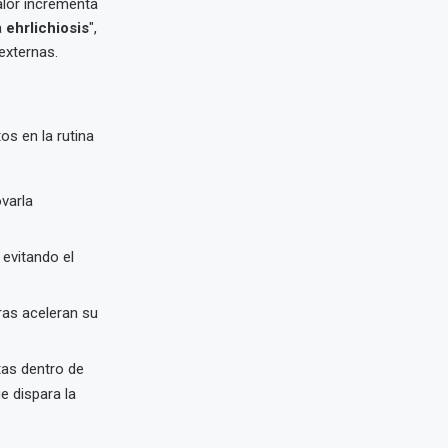
calor incrementa
a
ehrlichiosis
",
externas.
os en la rutina
varla
 evitando el
ras aceleran su
tas dentro de
e dispara la