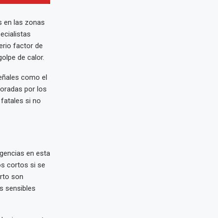
s en las zonas
ecialistas
erio factor de
olpe de calor.
señales como el
noradas por los
fatales si no
rgencias en esta
s cortos si se
orto son
as sensibles