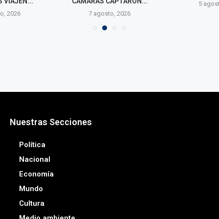
VIAJEN...
CÁMARAS CAPTARON...
5 agos
o, 2026
7 agosto, 2026
Nuestras Secciones
Política
Nacional
Economía
Mundo
Cultura
Medio ambiente