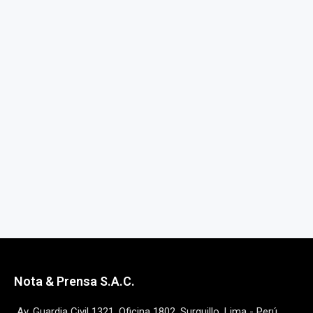
Nota & Prensa S.A.C.
Av. Guardia Civil 1321, Oficina 1802, Surquillo, Lima - Perú