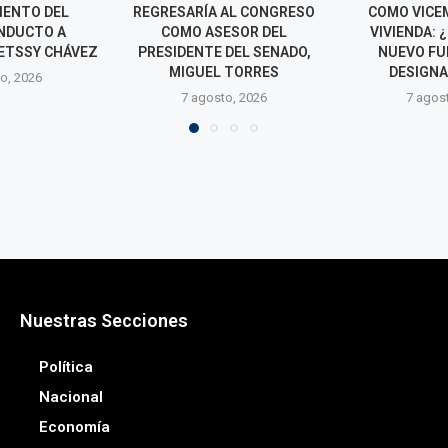
AL CONGRESO
COMO VICEMINISTRO DE
RUMBO A M
ESOR DEL
VIVIENDA: ¿QUIÉN ES EL
RECIBIR SALV
DEL SENADO,
NUEVO FUNCIONARIO
GOBIERN
 TORRES
DESIGNADO POR...
7 agos
o, 2026
7 agosto, 2026
Nuestras Secciones
Política
Nacional
Economía