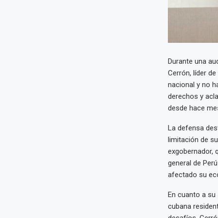
Durante una aud
Cerrón, líder de
nacional y no h
derechos y acla
desde hace me
La defensa dest
limitación de s
exgobernador, q
general de Perú
afectado su eco
En cuanto a su 
cubana residen
desafíos, Cerró