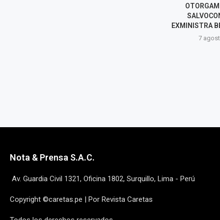
OTORGAMIENTO DEL
REGRESARÍA 
SALVOCONDUCTO A
COMO AS
EXMINISTRA BETSSY CHÁVEZ
PRESIDENTE 
MIGUEL
7 agosto, 2026
7 agost
Nota & Prensa S.A.C.
Av. Guardia Civil 1321, Oficina 1802, Surquillo, Lima - Perú
Copyright ©caretas.pe | Por Revista Caretas
Todos los derechos reservados