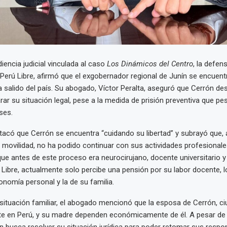
iencia judicial vinculada al caso
Los Dinámicos del Centro
, la defen
 Perú Libre, afirmó que el exgobernador regional de Junín se encuentr
a salido del país. Su abogado, Víctor Peralta, aseguró que Cerrón d
rar su situación legal, pese a la medida de prisión preventiva que pe
ses.
acó que Cerrón se encuentra “cuidando su libertad” y subrayó que, a
u movilidad, no ha podido continuar con sus actividades profesionales
ue antes de este proceso era neurocirujano, docente universitario y
 Libre, actualmente solo percibe una pensión por su labor docente, l
nomía personal y la de su familia.
situación familiar, el abogado mencionó que la esposa de Cerrón, c
te en Perú, y su madre dependen económicamente de él. A pesar de
n busca resolver su situación jurídica para poder retomar sus respo