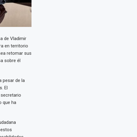
sa de Vladimir
a en territorio
esea retomar sus
sa sobre él
 pesar de la
. El
 secretario
o que ha
iudadana
 estos
nsabilidades