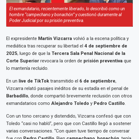
El exmandatario, recientemente liberado, lo describió como un
hombre “campechano y bonachón” y cuestionó duramente al
Poder Judicial por su prisión preventiva.
El expresidente
Martín Vizcarra
volvió a la escena política y
mediática tras recuperar su libertad el
4 de septiembre de
2025
, luego de que la
Tercera Sala Penal Nacional de la
Corte Superior
revocara la orden de
prisión preventiva
que
lo mantenía recluido.
En un
live de TikTok
transmitido el
6 de septiembre
,
Vizcarra relató pasajes inéditos de su estadía en el penal de
Barbadillo
, donde compartió brevemente reclusión con otros
exmandatarios como
Alejandro Toledo
y
Pedro Castillo
.
Con un tono cercano y distendido, Vizcarra confesó que con
Toledo “casi no habló”, pero que con Castillo llegó a sostener
varias conversaciones. “Con quien tuve tiempo de conversar
fue con
Pedro Castillo
. Bien
campechano
,
bonachón
, tenía