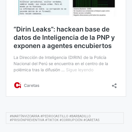
#MARTÍNVIZCARRA #PEDROCASTILLO #BARBADILLO
#PRISIÓNPREVENTIVA #TIKTOK #CORRUPCIÓN #CARETAS