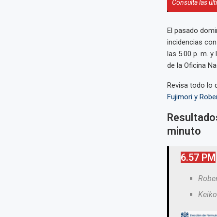
Consulta las úl
El pasado domin
incidencias con
las 5.00 p. m. y
de la Oficina N
Revisa todo lo 
Fujimori y Rob
Resultado
minuto
6.57 PM
Rober
Keiko