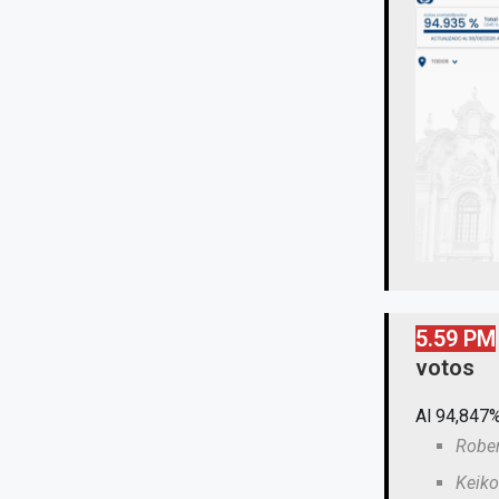
5.59 PM
votos
Al 94,847%
Rober
Keiko