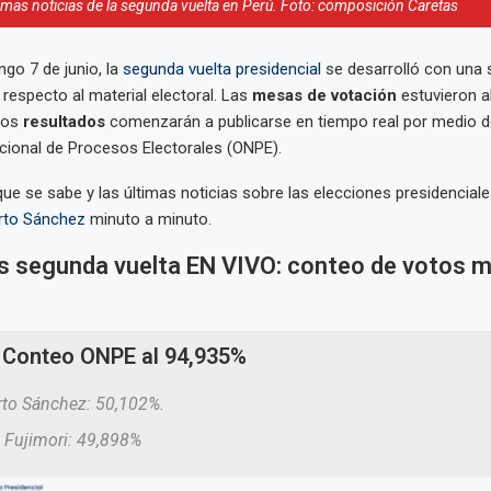
timas noticias de la segunda vuelta en Perú. Foto: composición Caretas
go 7 de junio, la
segunda vuelta presidencial
se desarrolló con una 
 respecto al material electoral. Las
mesas de votación
estuvieron a
 los
resultados
comenzarán a publicarse en tiempo real por medio de
acional de Procesos Electorales (ONPE).
que se sabe y las últimas noticias sobre las elecciones presidenciale
erto Sánchez
minuto a minuto.
s segunda vuelta EN VIVO: conteo de votos m
Conteo ONPE al 94,935%
to Sánchez: 50,102%.
 Fujimori: 49,898%