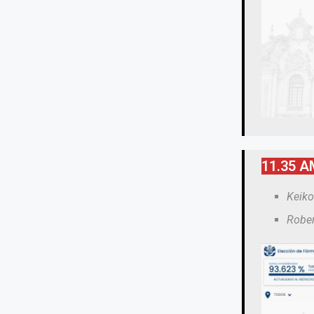
11.35 A
Keiko
Rober