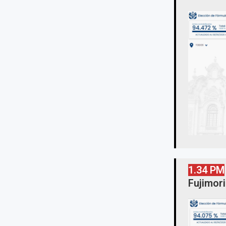
1.34 PM
Fujimor