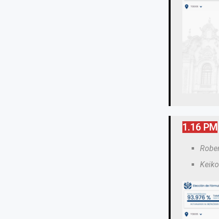
1.16 PM
Rober
Keiko