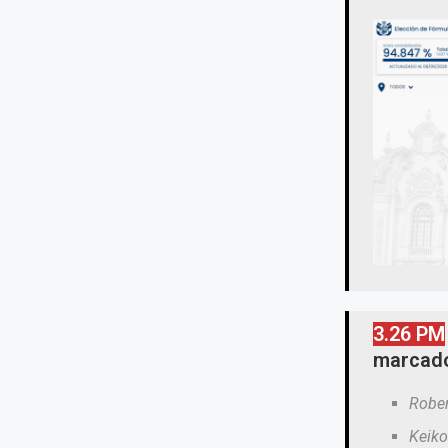
3.26 PM
marcad
Rober
Keiko