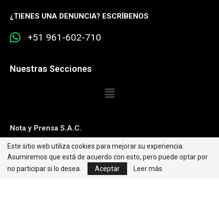
¿
TIENES UNA DENUNCIA? ESCRÍBENOS
+51 961-602-710
Nuestras Secciones
Nota y Prensa S.A.C.
Este sitio web utiliza cookies para mejorar su experiencia.
Contacto:
editorweb@caretas.com.pe
Asumiremos que está de acuerdo con esto, pero puede optar por
Síguenos:
no participar si lo desea.
Aceptar
Leer más