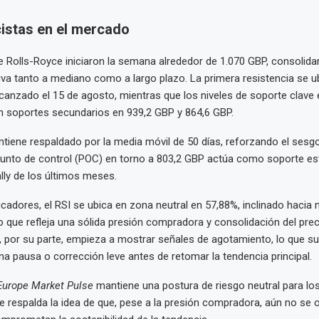
cistas en el mercado
 Rolls-Royce iniciaron la semana alrededor de 1.070 GBP, consolid
iva tanto a mediano como a largo plazo. La primera resistencia se u
anzado el 15 de agosto, mientras que los niveles de soporte clave 
n soportes secundarios en 939,2 GBP y 864,6 GBP.
ntiene respaldado por la media móvil de 50 días, reforzando el sesgo
 punto de control (POC) en torno a 803,2 GBP actúa como soporte es
ally de los últimos meses.
icadores, el RSI se ubica en zona neutral en 57,88%, inclinado hacia 
 que refleja una sólida presión compradora y consolidación del prec
, por su parte, empieza a mostrar señales de agotamiento, lo que su
una pausa o corrección leve antes de retomar la tendencia principal.
Europe Market Pulse
mantiene una postura de riesgo neutral para l
e respalda la idea de que, pese a la presión compradora, aún no se 