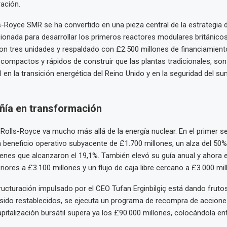
ración.
ls-Royce SMR se ha convertido en una pieza central de la estrategia d
cionada para desarrollar los primeros reactores modulares británico
n tres unidades y respaldado con £2.500 millones de financiamiento
compactos y rápidos de construir que las plantas tradicionales, so
l en la transición energética del Reino Unido y en la seguridad del su
ía en transformación
 Rolls-Royce va mucho más allá de la energía nuclear. En el primer 
 beneficio operativo subyacente de £1.700 millones, un alza del 50
nes que alcanzaron el 19,1%. También elevó su guía anual y ahora 
riores a £3.100 millones y un flujo de caja libre cercano a £3.000 mil
tructuración impulsado por el CEO Tufan Erginbilgiç está dando frutos
sido restablecidos, se ejecuta un programa de recompra de accione
apitalización bursátil supera ya los £90.000 millones, colocándola en