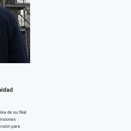
nidad
a de su filial
ersiones
rsión para