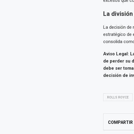
excesos que com
La división
La decisión de m
estratégico de 
consolida como 
Aviso Legal: L
de perder su d
debe ser toma
decisión de in
ROLLS ROYCE
COMPARTIR