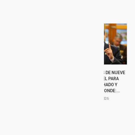
FISCALÍA PIDE MÁS DE NUEVE
PEDRO PABL
AÑOS DE CÁRCEL PARA
RESPALD
HARVEY COLCHADO Y
PRESIDEN
DIPUTADO RESPONDE:...
ALEJANDRO
CUESTIONA 
8 agosto, 2026
8 agost