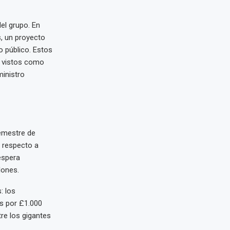
el grupo. En
s, un proyecto
 público. Estos
n vistos como
ministro
semestre de
% respecto a
espera
lones.
: los
s por £1.000
tre los gigantes