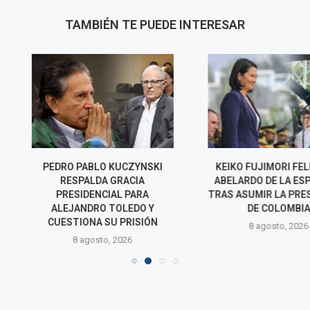
TAMBIÉN TE PUEDE INTERESAR
O KUCZYNSKI
KEIKO FUJIMORI FELICITA A
NORMA YARRO
A GRACIA
ABELARDO DE LA ESPRIELLA
POSIBLE 
CIAL PARA
TRAS ASUMIR LA PRESIDENCIA
REELECCIÓN 
 TOLEDO Y
DE COLOMBIA
RAFAEL LÓPEZ
SU PRISIÓN
8 agosto, 2026
7 agos
o, 2026