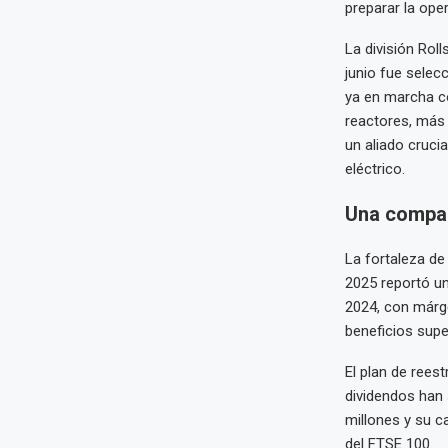
preparar la ope
La división Rol
junio fue selec
ya en marcha co
reactores, más 
un aliado crucia
eléctrico.
Una compañ
La fortaleza de
2025 reportó un
2024, con márge
beneficios supe
El plan de rees
dividendos han 
millones y su c
del FTSE 100.