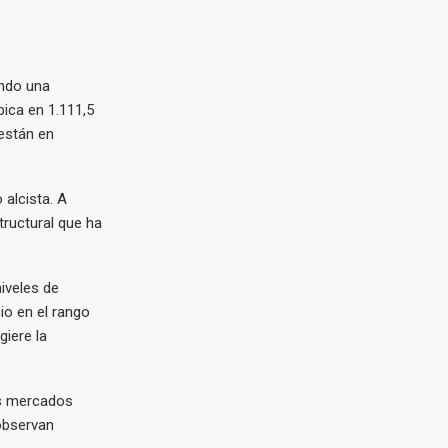
ando una
bica en 1.111,5
están en
 alcista. A
tructural que ha
niveles de
io en el rango
giere la
os mercados
observan