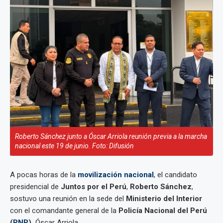
Roberto Sánchez junto a Óscar Arriola reunión previa a la marcha
nacional este 19 de junio. Foto: Difusión
A pocas horas de la
movilización nacional
, el candidato
presidencial de
Juntos por el Perú
,
Roberto Sánchez
,
sostuvo una reunión en la sede del
Ministerio del Interior
con el comandante general de la
Policía Nacional del Perú
(
PNP
),
Óscar Arriola.