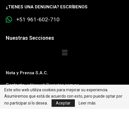
¿
TIENES UNA DENUNCIA? ESCRÍBENOS
+51 961-602-710
Nuestras Secciones
Nota y Prensa S.A.C.
Contacto:
editorweb@caretas.com.pe
Este sitio web utiliza cookies para mejorar su experiencia.
Asumiremos que está de acuerdo con esto, pero puede optar por
Síguenos:
no participar si lo desea.
Aceptar
Leer más