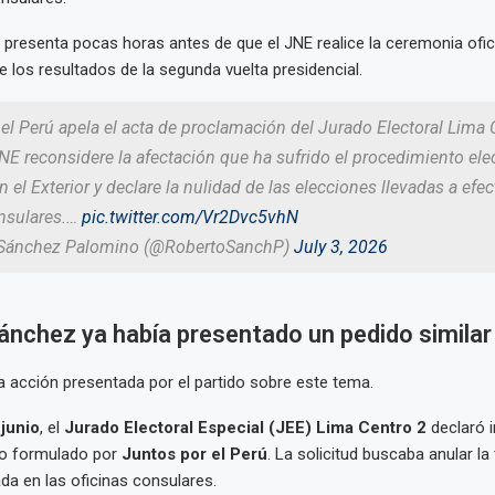
 presenta pocas horas antes de que el JNE realice la ceremonia ofic
 los resultados de la segunda vuelta presidencial.
el Perú apela el acta de proclamación del Jurado Electoral Lima 
JNE reconsidere la afectación que ha sufrido el procedimiento ele
 el Exterior y declare la nulidad de las elecciones llevadas a efec
onsulares.…
pic.twitter.com/Vr2Dvc5vhN
 Sánchez Palomino (@RobertoSanchP)
July 3, 2026
ánchez ya había presentado un pedido similar
a acción presentada por el partido sobre este tema.
junio
, el
Jurado Electoral Especial (JEE) Lima Centro 2
declaró 
do formulado por
Juntos por el Perú
. La solicitud buscaba anular la 
ada en las oficinas consulares.