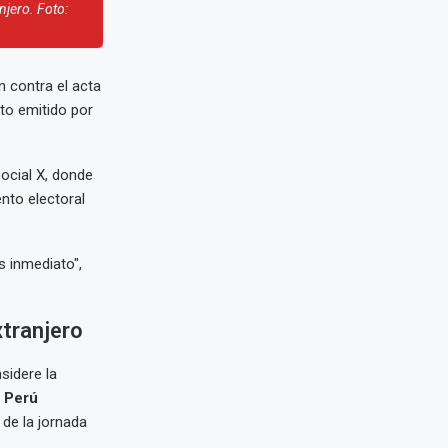
njero. Foto:
n contra el acta
oto emitido por
social X, donde
nto electoral
s inmediato",
xtranjero
sidere la
 Perú
 de la jornada