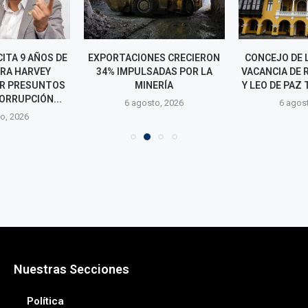
ES CRECIERON
CONCEJO DE LIMA APRUEBA
CANCILLER
ADAS POR LA
VACANCIA DE ROXANA ROCHA
CONFIRMACIÓN
ERÍA
Y LEO DE PAZ TRAS ASUMIR...
PAPA LEÓN X
NOVI
o, 2026
6 agosto, 2026
6 agos
Nuestras Secciones
Política