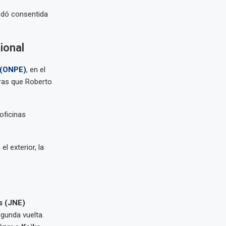
uedó consentida
ional
(ONPE)
, en el
tras que Roberto
oficinas
l exterior, la
s (JNE)
gunda vuelta.