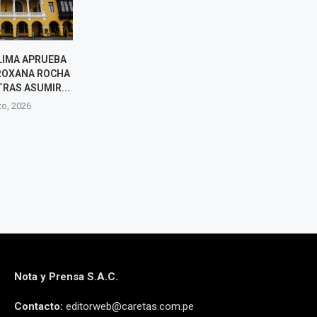
ÍA DESTACÓ
LÓPEZ ALIAGA RESPALDA
 DE VISITA DEL
CANDIDATURA DE CARLOS
IV AL PERÚ EN
YSLA Y PROMETE PRIORIZAR
EMBRE
SEGURIDAD Y ELIMINAR
PEAJES
to, 2026
6 agosto, 2026
Nota y Prensa S.A.C.
Contacto:
editorweb@caretas.com.pe