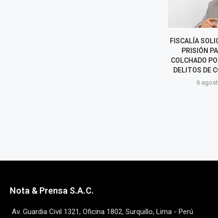
A ASUME COMO
FISCALÍA SOLICITA 9 AÑOS DE
EXPORTACION
NAT: LOS RETOS
PRISIÓN PARA HARVEY
34% IMPULS
NUEVO
COLCHADO POR PRESUNTOS
MIN
TENDENTE
DELITOS DE CORRUPCIÓN...
6 agost
o, 2026
6 agosto, 2026
Nota & Prensa S.A.C.
Av. Guardia Civil 1321, Oficina 1802, Surquillo, Lima - Perú