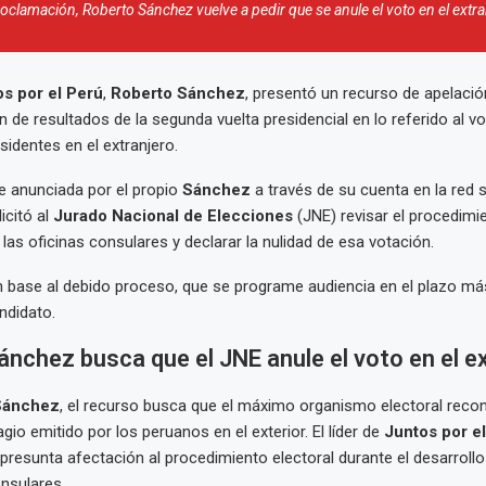
roclamación, Roberto Sánchez vuelve a pedir que se anule el voto en el extra
s por el Perú
,
Roberto Sánchez
, presentó un recurso de apelació
 de resultados de la segunda vuelta presidencial en lo referido al v
sidentes en el extranjero.
e anunciada por el propio
Sánchez
a través de su cuenta en la red 
icitó al
Jurado Nacional de Elecciones
(JNE) revisar el procedimie
las oficinas consulares y declarar la nulidad de esa votación.
n base al debido proceso, que se programe audiencia en el plazo má
ndidato.
nchez busca que el JNE anule el voto en el e
Sánchez
, el recurso busca que el máximo organismo electoral recon
agio emitido por los peruanos en el exterior. El líder de
Juntos por el
resunta afectación al procedimiento electoral durante el desarrollo
nsulares.