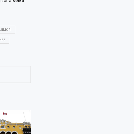
lizar a
Keiko
UJIMORI
HEZ