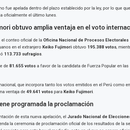
no fue apelada dentro del plazo establecido por la ley, por lo que q
a oficialmente el último lunes.
mori obtuvo amplia ventaja en el voto internac
el conteo oficial de la
Oficina Nacional de Procesos Electorales
uanos en el extranjero
Keiko Fujimori
obtuvo
195.388 votos
, mien
zó
113.733 sufragios
.
ue de
81.655 votos
a favor de la candidata de Fuerza Popular en las 
nacional, que incorpora tanto los votos emitidos en el Perú como en e
una ventaja de
49.641 votos
para
Keiko Fujimori
.
ene programada la proclamación
ntación de esta nueva apelación, el
Jurado Nacional de Eleccione
nda la ceremonia de proclamación oficial de los resultados de la se