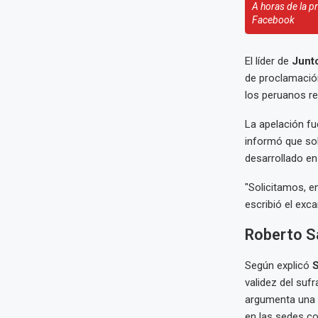
A horas de la p
Facebook
El líder de
Junto
de proclamación
los peruanos re
La apelación fu
informó que sol
desarrollado en 
"Solicitamos, e
escribió el exca
Roberto Sá
Según explicó
validez del sufr
argumenta una p
en las sedes co