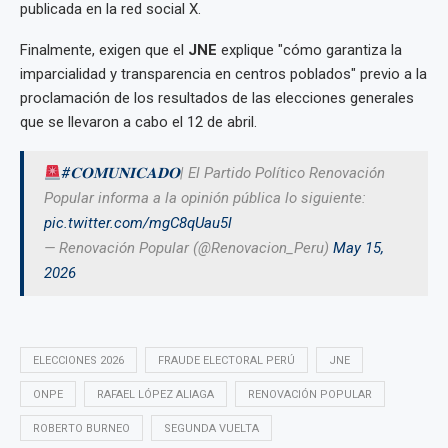
publicada en la red social X.
Finalmente, exigen que el
JNE
explique "cómo garantiza la
imparcialidad y transparencia en centros poblados" previo a la
proclamación de los resultados de las elecciones generales
que se llevaron a cabo el 12 de abril.
#𝐂𝐎𝐌𝐔𝐍𝐈𝐂𝐀𝐃𝐎
| El Partido Político Renovación
Popular informa a la opinión pública lo siguiente:
pic.twitter.com/mgC8qUau5l
— Renovación Popular (@Renovacion_Peru)
May 15,
2026
ELECCIONES 2026
FRAUDE ELECTORAL PERÚ
JNE
ONPE
RAFAEL LÓPEZ ALIAGA
RENOVACIÓN POPULAR
ROBERTO BURNEO
SEGUNDA VUELTA