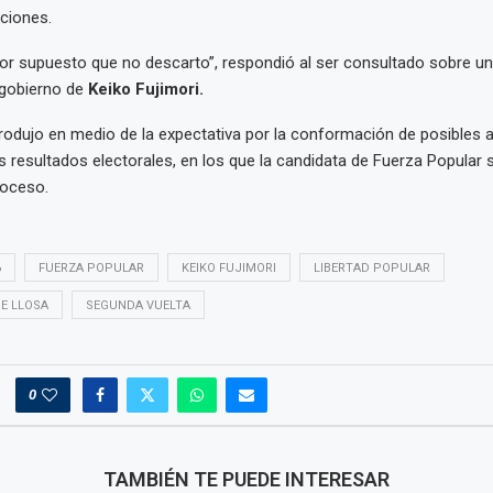
nciones.
or supuesto que no descarto”, respondió al ser consultado sobre un
 gobierno de
Keiko Fujimori.
rodujo en medio de la expectativa por la conformación de posibles a
los resultados electorales, en los que la candidata de Fuerza Popular 
roceso.
6
FUERZA POPULAR
KEIKO FUJIMORI
LIBERTAD POPULAR
E LLOSA
SEGUNDA VUELTA
0
TAMBIÉN TE PUEDE INTERESAR