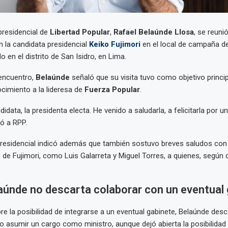
presidencial de
Libertad Popular
,
Rafael Belaúnde Llosa
, se reunió
n la candidata presidencial
Keiko Fujimori
en el local de campaña d
do en el distrito de San Isidro, en Lima.
 encuentro,
Belaúnde
señaló que su visita tuvo como objetivo princi
cimiento a la lideresa de
Fuerza Popular
.
idata, la presidenta electa. He venido a saludarla, a felicitarla por 
ó a RPP.
presidencial indicó además que también sostuvo breves saludos con 
 de Fujimori, como Luis Galarreta y Miguel Torres, a quienes, según d
aúnde no descarta colaborar con un eventual
e la posibilidad de integrarse a un eventual gabinete, Belaúnde desc
asumir un cargo como ministro, aunque dejó abierta la posibilidad