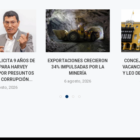
CITA 9 AÑOS DE
EXPORTACIONES CRECIERON
CONCEJO DE 
ARA HARVEY
34% IMPULSADAS POR LA
VACANCIA DE
R PRESUNTOS
MINERÍA
Y LEO DE PAZ 
ORRUPCIÓN...
6 agosto, 2026
6 agos
o, 2026