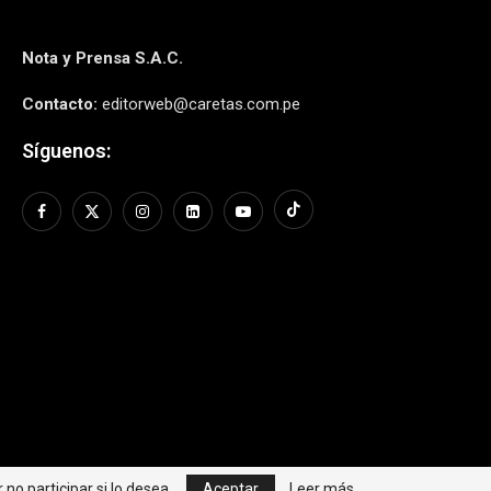
Nota y Prensa S.A.C.
Contacto:
editorweb@caretas.com.pe
Síguenos:
no participar si lo desea.
Aceptar
Leer más