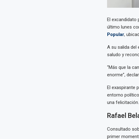
El excandidato 
último lunes co
Popular
, ubica
A su salida del
saludo y recono
“Más que la cand
enorme”, declar
El exaspirante 
entorno político
una felicitación.
Rafael Bel
Consultado sobr
primer momento 