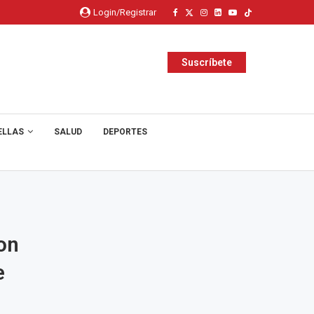
Login/Registrar
Suscríbete
ELLAS
SALUD
DEPORTES
on
e