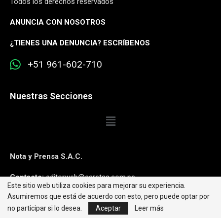
Todos los derechos reservados
ANUNCIA CON NOSOTROS
¿
TIENES UNA DENUNCIA? ESCRÍBENOS
+51 961-602-710
Nuestras Secciones
Nota y Prensa S.A.C.
Contacto:
editorweb@caretas.com.pe
Este sitio web utiliza cookies para mejorar su experiencia.
Asumiremos que está de acuerdo con esto, pero puede optar por
Síguenos:
no participar si lo desea.
Aceptar
Leer más