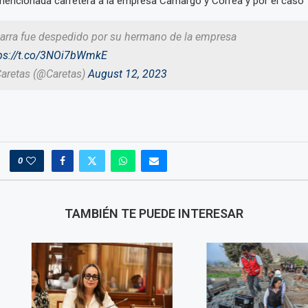
mencionada carretera a la empresa Camargo y Correa y por el caso 
carra fue despedido por su hermano de la empresa
ps://t.co/3NOi7bWmkE
Caretas (@Caretas)
August 12, 2023
0
TAMBIÉN TE PUEDE INTERESAR