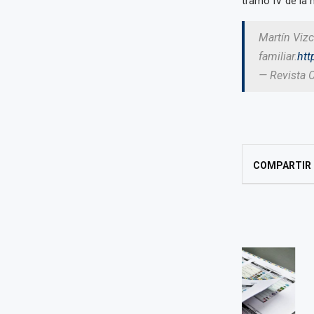
tramo IV de la 
Martín Viz
familiar.
htt
— Revista 
COMPARTIR