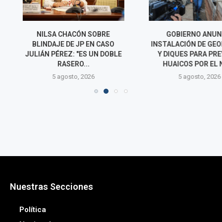
CÓN SOBRE
GOBIERNO ANUNCIA
SENADO
 JP EN CASO
INSTALACIÓN DE GEOMALLAS
INTEGRAC
 "ES UN DOBLE
Y DIQUES PARA PREVENIR
COMISIONES P
RO...
HUAICOS POR EL NIÑO
LEGISLATIV
o, 2026
5 agosto, 2026
5 agos
Nuestras Secciones
Política