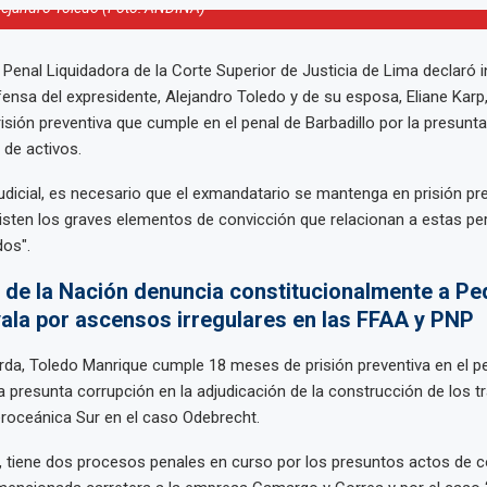
lejandro Toledo (Foto: ANDINA)
Penal Liquidadora de la Corte Superior de Justicia de Lima declaró 
fensa del expresidente, Alejandro Toledo y de su esposa, Eliane Karp
prisión preventiva que cumple en el penal de Barbadillo por la presunt
 de activos.
udicial, es necesario que el exmandatario se mantenga en prisión pr
isten los graves elementos de convicción que relacionan a estas p
os".
l de la Nación denuncia constitucionalmente a Pe
yala por ascensos irregulares en las FFAA y PNP
da, Toledo Manrique cumple 18 meses de prisión preventiva en el p
la presunta corrupción en la adjudicación de la construcción de los tr
teroceánica Sur en el caso Odebrecht.
 tiene dos procesos penales en curso por los presuntos actos de c