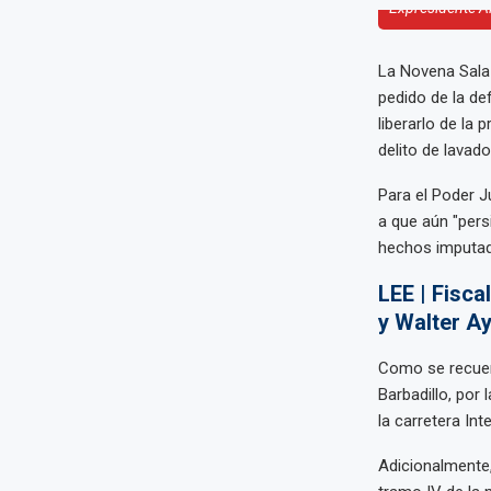
Expresidente A
La Novena Sala 
pedido de la de
liberarlo de la 
delito de lavado
Para el Poder J
a que aún "pers
hechos imputad
LEE | Fisca
y Walter A
Como se recuer
Barbadillo, por 
la carretera In
Adicionalmente,