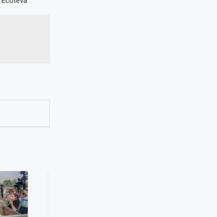
“Ecoteva”.