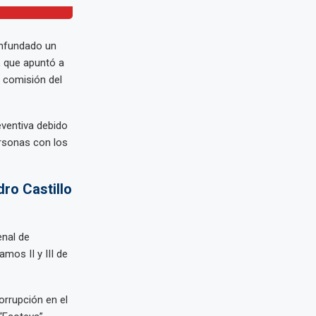
infundado un
, que apuntó a
a comisión del
eventiva debido
ersonas con los
dro Castillo
enal de
amos II y III de
orrupción en el