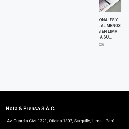
ELECCIONES REGIONALES Y
NILSA CHA
MUNICIPALES 2026: AL MENOS
BLINDAJE DE
SEIS CANDIDATOS EN LIMA
JULIÁN PÉREZ:
RENUNCIARON A SU...
RASE
5 agosto, 2026
5 agost
Nota & Prensa S.A.C.
Av. Guardia Civil 1321, Oficina 1802, Surquillo, Lima - Perú