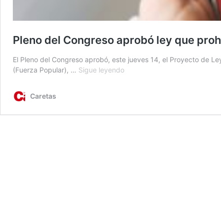
Pleno del Congreso aprobó ley que pro
El Pleno del Congreso aprobó, este jueves 14, el Proyecto de L
Pleno
(Fuerza Popular), …
Sigue leyendo
del
Congreso
Caretas
aprobó
ley
que
prohíbe
las
llamadas
spam