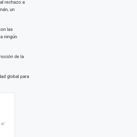
al rechazo a
emán, un
on las
 a ningún
moción de la
dad global para