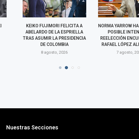
RI FELICITA A
NORMA YARROW HABLA SOBRE
SISMO E
LA ESPRIELLA
POSIBLE INTENTO DE
HUANCAVEL
A PRESIDENCIA
REELECCIÓN ENCUBIERTA DE
FUJIMORI DE
LOMBIA
RAFAEL LÓPEZ ALIAGA EN...
DE EMERGENCI
AFECT
o, 2026
7 agosto, 2026
7 agos
Nuestras Secciones