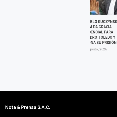
PEDRO PABLO KUCZYNSKI
KEIKO FUJIMO
RESPALDA GRACIA
ABELARDO DE 
PRESIDENCIAL PARA
TRAS ASUMIR L
ALEJANDRO TOLEDO Y
DE CO
CUESTIONA SU PRISIÓN
8 agost
8 agosto, 2026
Nota & Prensa S.A.C.