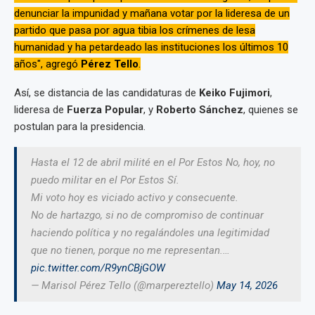
denunciar la impunidad y mañana votar por la lideresa de un
partido que pasa por agua tibia los crímenes de lesa
humanidad y ha petardeado las instituciones los últimos 10
años", agregó
Pérez Tello
.
Así, se distancia de las candidaturas de
Keiko Fujimori
,
lideresa de
Fuerza Popular
, y
Roberto Sánchez
, quienes se
postulan para la presidencia.
Hasta el 12 de abril milité en el Por Estos No, hoy, no
puedo militar en el Por Estos Sí.
Mi voto hoy es viciado activo y consecuente.
No de hartazgo, si no de compromiso de continuar
haciendo política y no regalándoles una legitimidad
que no tienen, porque no me representan.…
pic.twitter.com/R9ynCBjGOW
— Marisol Pérez Tello (@marpereztello)
May 14, 2026